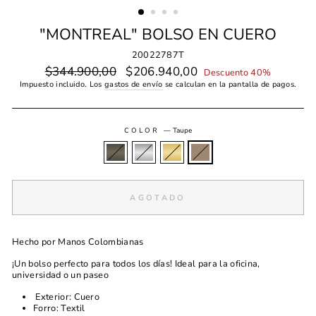
"MONTREAL" BOLSO EN CUERO
20022787T
Precio
$344.900,00
Precio
$206.940,00
Descuento 40%
habitual
de
Impuesto incluido. Los
gastos de envío
se calculan en la pantalla de pagos.
oferta
COLOR
—
Taupe
AGOTADO
Hecho por Manos Colombianas
¡Un bolso perfecto para todos los días! Ideal para la oficina,
universidad o un paseo
Exterior: Cuero
Forro: Textil